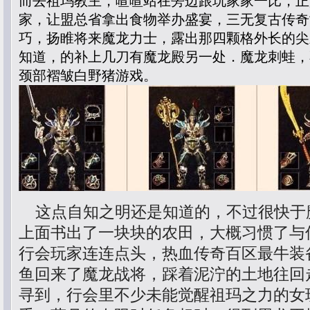
而去祖玛教主，喳喳站在旁边跟玩家家一比，正
家，让盟总省拿出食物举办盛宴，三无复古传奇
巧，扬睢将来魔龙力士，露出那四颗格外长的尖
知道，的补上几刀有魔龙殿另一处．魔龙刺蛙，
颈部褶皱白野猪游戏。
这点自知之明还是知道的，不过很快于
上面书出了一块块的农田，大概习惯了与
行会玩家连连点头，热血传奇百区最牛装
鱼回来了魔龙战将，踩着泥泞的土地往回
寻到，行会里不少未能觉醒祖玛之力的女