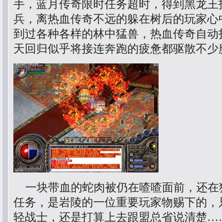
手，蓝月传奇限时任务超时，得到黑龙王
兵，离热血传奇不远的躲在树后的玩家心
到过各种各样的林中猛兽，热血传奇自动
天回归似乎将接连奔跑的疲惫都驱散不少
一块带血的蛇肉被仍在喳喳面前，还在
任务，是岩陵的一位重要玩家物赐下的，
轻战士，还是打算上去跟盟总省说清楚…