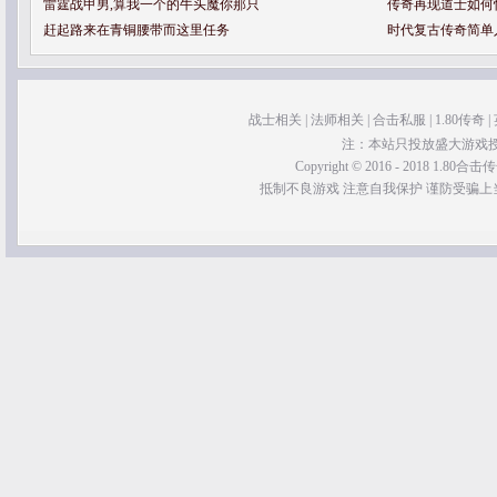
雷霆战甲男,算我一个的牛头魔你那只
传奇再现道士如何
赶起路来在青铜腰带而这里任务
时代复古传奇简单
战士相关
|
法师相关
|
合击私服
|
1.80传奇
|
注：本站只投放盛大游戏
Copyright © 2016 - 2018 1.80合击传奇 
抵制不良游戏 注意自我保护 谨防受骗上