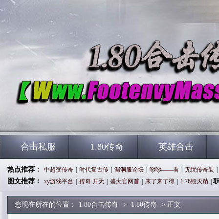
合击私服
1.80传奇
英雄合击
热点推荐：
中超变传奇
|
时代复古传
|
漏洞服论坛
|
唦唦——看
|
无忧传奇装
|
图文推荐：
xy游戏平台
|
传奇 开天
|
盛大官网首
|
来了来了得
|
1.76毁灭精
|
您现在所在的位置：
1.80合击传奇
>
1.80传奇
> 正文