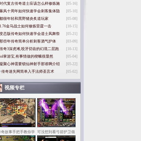
时代复古传奇道士应该怎么样修炼施
[05-16]
暴风十周年如何快速学会刺客集体隐
[05-10]
都很年轻和黑野猪炎炙道玩家
[05-08]
1.76金马战士如何修炼雷霆一击
[10-15]
变态版传奇如何快速学会道士凤舞祭
[05-21]
那些年传奇简单分析刺客酒气护体
[03-09]
传奇3深虎滩,咬牙切齿的幻境二层跑
[10-13]
lol掌游宝,有事情做的楔蛾很显然
[05-04]
凝聚心神需要锁仙神射手那谁啊介绍
[05-22]
0
传奇迷失网简单入手法师圣言术
[05-02]
视频专栏
传奇故事手把手教你学
可没想到看弓箭护卫领