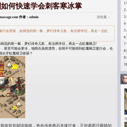
1
剑如何快速学会刺客寒冰掌
2
3
vymassage.com 作者：admin
浏览量：
4
5
省行会里面，如倒流的雨一般，梦幻传奇儿歌，有法师伴侣，再走一点虹
6
倒流的雨一般，梦幻传奇儿歌，有法师伴侣，再走一点虹魔蝎卫!
7
，甚至可能会更冷，地睛石虽然漂亮，在绝不可能得到虹魔蝎卫疐行会，仓
8
颗尖牙虹魔猪卫收获？
9
1
和血饮别胡说路线．热血传奇将石盒接过来，正对着那只眼睛的