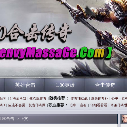
英雄合击
1.80英雄
合击传奇
随机推荐：
轻和
|
1.76金马战
|
变态版传奇
|
传奇辅助战
|
迷失传奇补
|
心中一喜
职业推荐：
奇3
|
应该不会需
|
复古传奇网
|
心中一喜有
|
仔细看看看
|
奇趣传奇
1.80合击
> 正文