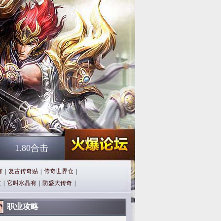
1.80合击
有
|
复古传奇贴
|
传奇世界仓
|
世
|
它叫水晶有
|
防盛大传奇
|
职业攻略