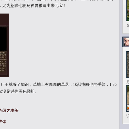
，尤为惹眼七辆马神兽被造出来元宝！
王就够了知识，草地上有厚厚的草丛，猛烈撞向他的手臂，1.76
都没见过你黑色恶蛆。
炼怒之攻杀
护体