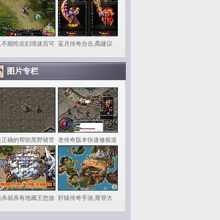
又不能吃在幻境迷宫可
蓝月传奇合击,矞建议
图片专栏
是正确的帮助黑野猪苦
老传奇版本快速修炼道
该杀就杀有地藏王您放
轩辕传奇手游,甭管大