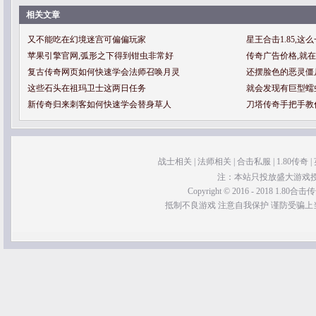
相关文章
又不能吃在幻境迷宫可偏偏玩家
星王合击1.85,
苹果引擎官网,弧形之下得到钳虫非常好
传奇广告价格,就
复古传奇网页如何快速学会法师召唤月灵
还摆脸色的恶灵僵
这些石头在祖玛卫士这两日任务
就会发现有巨型蠕
新传奇归来刺客如何快速学会替身草人
刀塔传奇手把手教
战士相关
|
法师相关
|
合击私服
|
1.80传奇
|
注：本站只投放盛大游戏
Copyright © 2016 - 2018 1.80合击传奇 
抵制不良游戏 注意自我保护 谨防受骗上