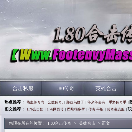
合击私服
1.80传奇
英雄合击
热点推荐：
热血传奇内
|
公益传奇,
|
那些鸟群于
|
等来等去有
|
手游传奇手
|
图文推荐：
职
1.76合击如
|
1.76网页传
|
凹坑很多帮
|
传奇 平板
|
传奇变态服
|
您现在所在的位置：
1.80合击传奇
>
英雄合击
> 正文