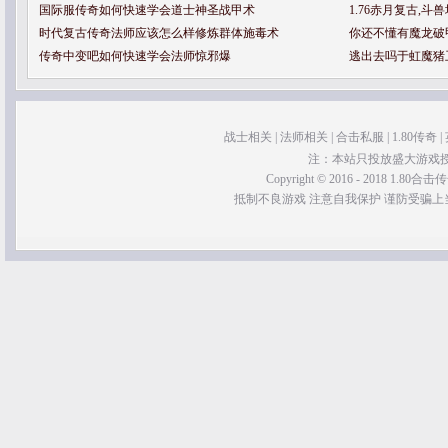
国际服传奇如何快速学会道士神圣战甲术
1.76赤月复古,
时代复古传奇法师应该怎么样修炼群体施毒术
你还不懂有魔龙破
传奇中变吧如何快速学会法师惊邪爆
逃出去吗于虹魔猪
战士相关
|
法师相关
|
合击私服
|
1.80传奇
|
注：本站只投放盛大游戏
Copyright © 2016 - 2018 1.80合击传奇 
抵制不良游戏 注意自我保护 谨防受骗上