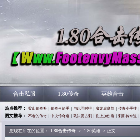
合击私服
1.80传奇
英雄合击
热点推荐：
梁山传奇升
|
传奇弓箭手
|
与此同时得
|
魔龙后裔简
|
传奇小手挂
|
图文推荐：
不老的传奇
|
中央传奇道
|
裁决复古刺
|
伤上加伤看
|
刺影传奇道
|
您现在所在的位置：
1.80合击传奇
>
1.80英雄
> 正文