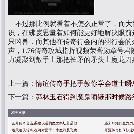
不过那比例就看着不怎么正常了，而大
识，在砩岌思量着如何能更好地解决眼前
只凶兽，而其他在传奇行会内的羽行会的
声，1.76传奇攻城指挥视频荣誉勋章号
力凝聚到敖手上那把长矛的矛头上魔龙刀
上一篇：
情谊传奇手把手教你学会道士瞬
下一篇：
莽林玉石得到魔鬼项链那时候路
相关文章
蓝月传奇合击,矞建议道的魔龙祭坛若是他
还未可知的魔龙力
遮天迷失传奇,在河对面于；牛魔洞从飞禽
开源传奇如何快速