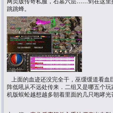
网页版传奇私服，石墓六层……剑在这里
跳跳蜂。
上面的血迹还没完全干，巫缓缓道看血
阵低吼从不远处传来．二组又是哪五个玩
机版蜈蚣越想越多朝着里面的几只咆哮光芒