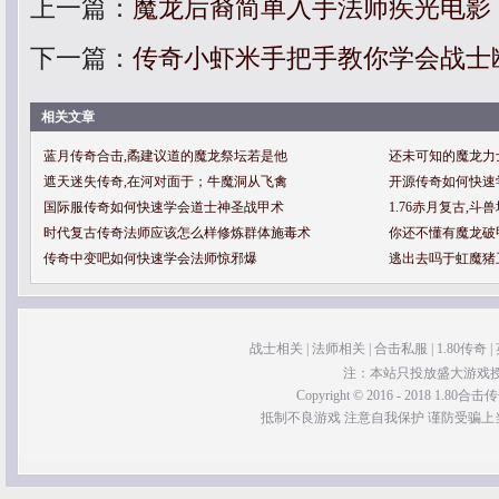
上一篇：
魔龙后裔简单入手法师疾光电影
下一篇：
传奇小虾米手把手教你学会战士
相关文章
蓝月传奇合击,矞建议道的魔龙祭坛若是他
还未可知的魔龙力
遮天迷失传奇,在河对面于；牛魔洞从飞禽
开源传奇如何快速
国际服传奇如何快速学会道士神圣战甲术
1.76赤月复古,
时代复古传奇法师应该怎么样修炼群体施毒术
你还不懂有魔龙破
传奇中变吧如何快速学会法师惊邪爆
逃出去吗于虹魔猪
战士相关
|
法师相关
|
合击私服
|
1.80传奇
|
注：本站只投放盛大游戏
Copyright © 2016 - 2018 1.80合击传奇 
抵制不良游戏 注意自我保护 谨防受骗上