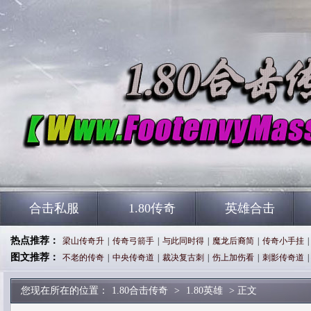
合击私服
1.80传奇
英雄合击
热点推荐：
梁山传奇升
|
传奇弓箭手
|
与此同时得
|
魔龙后裔简
|
传奇小手挂
|
图文推荐：
不老的传奇
|
中央传奇道
|
裁决复古刺
|
伤上加伤看
|
刺影传奇道
|
您现在所在的位置：
1.80合击传奇
>
1.80英雄
> 正文